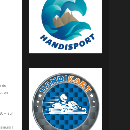
é de
ut en
20 – sur
ssieurs !