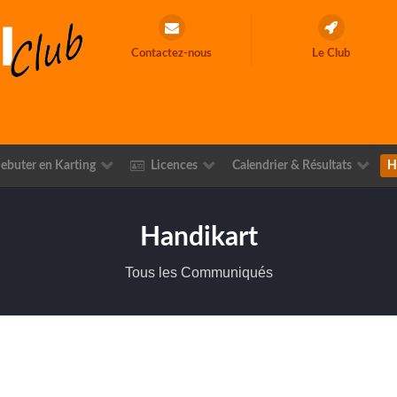
Contactez-nous
Le Club
ebuter en Karting
Licences
Calendrier & Résultats
H
Handikart
Tous les Communiqués