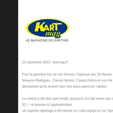
10 septembre 2013 - kartmag.fr
Pour la première fois de son histoire, l’épreuve des 24 Heure
Melwynn Rodriguez, Pascal Hermer, Claude Zefirini et son fils E
démontrant qu’ils avaient bien leur place parmi les valides.
Le contrat a été plus que rempli, puisqu’ils ont fait mieux que d
32 ! – et premier à l’applaudimètre.
Un superbe reportage a été réalisé sur cette équipe et sur l’ép