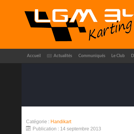
Accueil
Actualités
Communiqués
Le Club
D
Catégorie :
Handikart
Publication : 14 septembre 2013