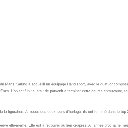
s du Mans Karting a accueilli un équipage Handisport, avec le quatuor compos
nzo. L’objectif initial était de parvenir à terminer cette course éprouvante, to
e la figuration. A l’issue des deux tours d’horloge, ils ont terminé dans le top-
reuve elle-même. Elle est à retrouver au lien ci-après. A l’année prochaine me