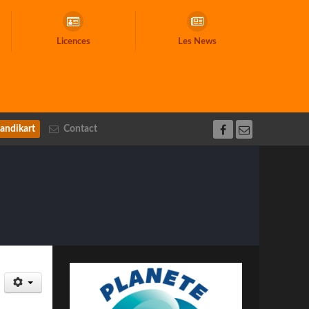
Licences
Les News
andikart
Contact